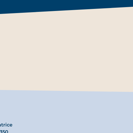
trice
350