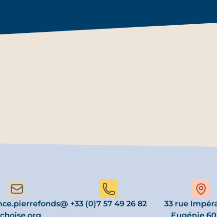
nce.pierrefonds@
+33 (0)7 57 49 26 82
33 rue Impéra
choise.org
Eugénie 60