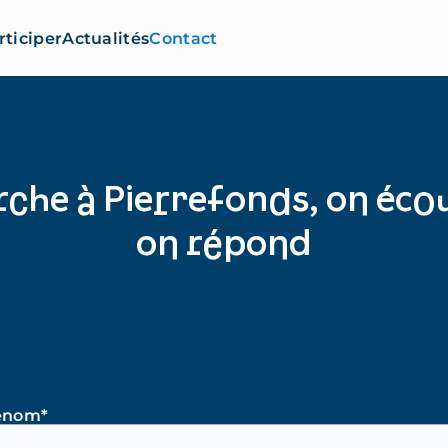
rticiper
Actualités
Contact
rche à Pierrefonds, on éco
on répond
énom*