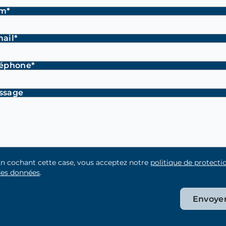
m*
ail*
léphone*
ssage
n cochant cette case, vous acceptez notre
politique de protecti
es données
.