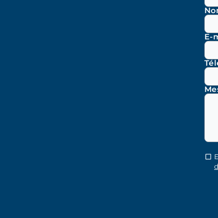
No
E-m
Té
Me
E
d