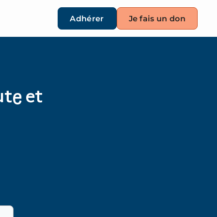
Adhérer
Je fais un don
ute et