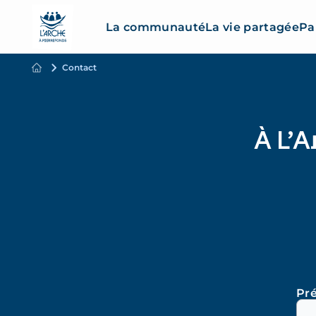
La communauté
La vie partagée
Pa
Contact
À L’A
Pr