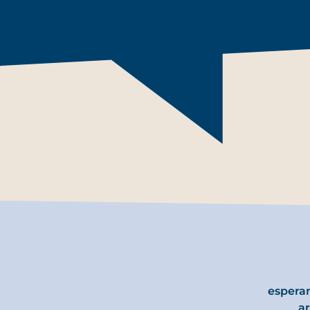
espera
ar