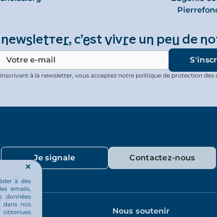
Pierrefon
 newsletter, c’est vivre un peu de no
inscrivant à la newsletter, vous acceptez notre politique de protection des
Je signale
Contactez-nous
éder à des
les emails,
os données
ou dans nos
quotidien
Nous soutenir
u obtenues